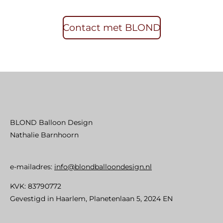
Contact met BLOND
BLOND Balloon Design
Nathalie Barnhoorn
e-mailadres:
info@blondballoondesign.nl
KVK: 83790772
Gevestigd in Haarlem, Planetenlaan 5, 2024 EN